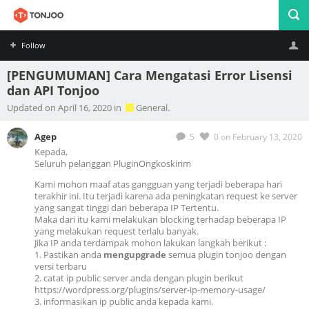
Follow
[PENGUMUMAN] Cara Mengatasi Error Lisensi
dan API Tonjoo
Profile
Logout
Updated on April 16, 2020 in
General.
Agep
5
0
on February 13, 2020
Kepada,
Seluruh pelanggan PluginOngkoskirim
Kami mohon maaf atas gangguan yang terjadi beberapa hari
terakhir ini. Itu terjadi karena ada peningkatan request ke server
yang sangat tinggi dari beberapa IP Tertentu.
Maka dari itu kami melakukan blocking terhadap beberapa IP
yang melakukan request terlalu banyak.
Jika IP anda terdampak mohon lakukan langkah berikut :
1. Pastikan anda
mengupgrade
semua plugin tonjoo dengan
versi terbaru
2. catat ip public server anda dengan plugin berikut
https://wordpress.org/plugins/server-ip-memory-usage/
3. informasikan ip public anda kepada kami.