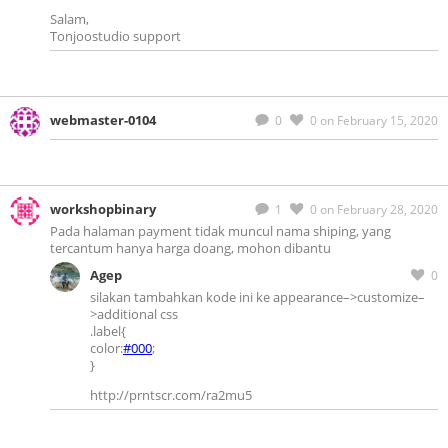
Salam,
Tonjoostudio support
webmaster-0104
0
0
on February 15, 2020
workshopbinary
1
0
on February 28, 2020
Pada halaman payment tidak muncul nama shiping, yang
tercantum hanya harga doang, mohon dibantu
Agep
0
silakan tambahkan kode ini ke appearance–>customize–
>additional css
.label{
color:
#000
;
}
http://prntscr.com/ra2mu5