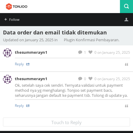
Follow
Data order dan email tidak ditemukan
Profile
Logout
Updated on January 25, 2025 in
Plugin Konfirmasi Pembayaran.
thesummerayn1
1
0
on January 25, 2025
Reply
thesummerayn1
0
0
on January 25, 2025
Ok, setelah saya cek sendiri. Ternyata validasi untuk payment
method nya yg menghalangi. Tonjoo set payment bacs,
seharusnya jangan default ke payment tsb. Tolong di update ya.
Reply
Touch to Reply