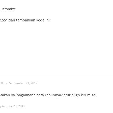
customize
l CSS" dan tambahkan kode ini:
0
on September 23, 2019
akan ya, bagaimana cara rapiinnya? atur align kiri misal
eptember 23, 2019