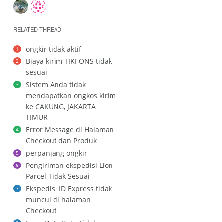
RELATED THREAD
ongkir tidak aktif
1
Biaya kirim TIKI ONS tidak
2
sesuai
Sistem Anda tidak
3
mendapatkan ongkos kirim
ke CAKUNG, JAKARTA
TIMUR
Error Message di Halaman
4
Checkout dan Produk
perpanjang ongkir
5
Pengiriman ekspedisi Lion
6
Parcel Tidak Sesuai
Ekspedisi ID Express tidak
7
muncul di halaman
Checkout