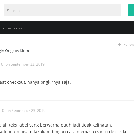
rir Ga Terbaca
Follow
gin Ongkos Kirim
0
on September 22, 2019
saat checkout, hanya ongkirnya saja.
0
on September 23, 2019
h teks label yang berwarna putih jadi tidak kelihatan.
di hitam bisa dilakukan dengan cara memasukkan code css ke