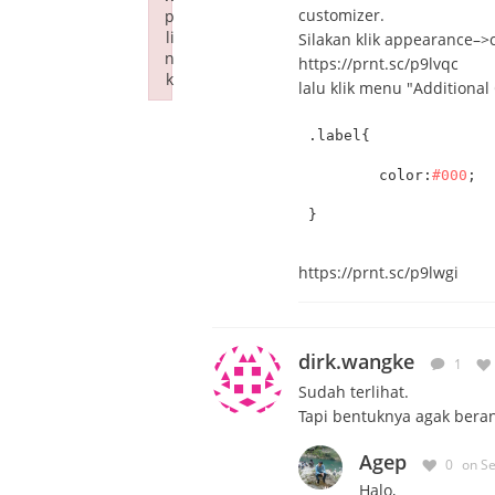
customizer.
p
li
Silakan klik appearance–>
n
https://prnt.sc/p9lvqc
k
lalu klik menu "Additiona
Failed to initialize plugin: wplink
.label{
	color:
#000
;
}
https://prnt.sc/p9lwgi
dirk.wangke
1
Sudah terlihat.
Tapi bentuknya agak berant
Agep
0
on S
Halo,