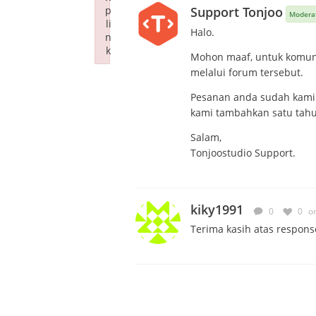
p
Support Tonjoo
Modera
li
Halo.
n
k
Mohon maaf, untuk komunik
Failed to initialize plugin: wplink
melalui forum tersebut.
Pesanan anda sudah kami 
kami tambahkan satu tahun
Salam,
Tonjoostudio Support.
kiky1991
0
0
o
Terima kasih atas respon