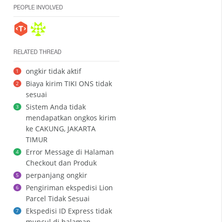
PEOPLE INVOLVED
RELATED THREAD
ongkir tidak aktif
1
Biaya kirim TIKI ONS tidak
2
sesuai
Sistem Anda tidak
3
mendapatkan ongkos kirim
ke CAKUNG, JAKARTA
TIMUR
Error Message di Halaman
4
Checkout dan Produk
perpanjang ongkir
5
Pengiriman ekspedisi Lion
6
Parcel Tidak Sesuai
Ekspedisi ID Express tidak
7
muncul di halaman