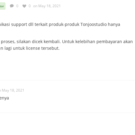
0
0
on May 18, 2021
tor
asi support dll terkait produk-produk Tonjoostudio hanya
proses, silakan dicek kembali. Untuk kelebihan pembayaran akan
 lagi untuk license tersebut.
n May 18, 2021
senya