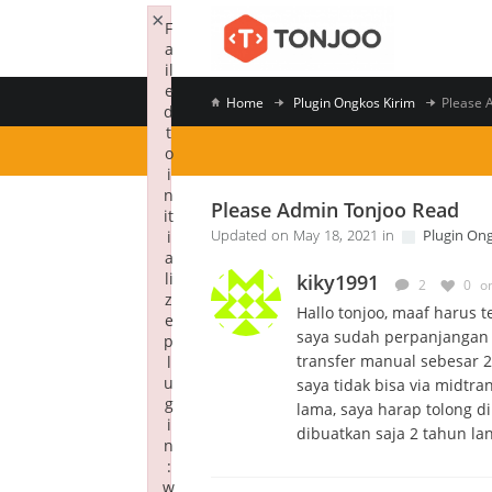
×
F
a
il
e
Home
Plugin Ongkos Kirim
Please 
d
t
o
i
n
Please Admin Tonjoo Read
it
i
Updated on May 18, 2021 in
Plugin Ong
a
li
kiky1991
2
0
o
z
Hallo tonjoo, maaf harus 
e
saya sudah perpanjangan 
p
transfer manual sebesar 2
l
u
saya tidak bisa via midtr
g
lama, saya harap tolong d
i
dibuatkan saja 2 tahun l
n
:
w