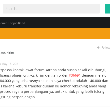
Admin Tonjoo Read
Follow
kos Kirim
n May 18, 2021
terpaksa kontak lewat forum karena anda susah sekali dihubungi,
lisensi plugin ongkos kirim dengan order
#36691
dengan melalui
84.000 yang seharusnya setelah saya checkut adalah 140.000 dan
ans karena keburu transfer duluan ke nomor rekekning anda yang
iproses segera perpanjangannya, untuk untuk yang lebih tolong
angsung perpanjangan.