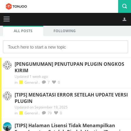
ALL POSTS
FOLLOWING
Profile
Logout
[PENGUMUMAN] PENUTUPAN PLUGIN ONGKOS
KIRIM
Updated 1 week ago
in
General
.
7
0
[TIPS] MENGATASI ERROR SETELAH UPDATE VERSI
PLUGIN
Updated on September 19, 2025
in
General
.
79
0
[TIPS] Halaman Lisensi Tidak Menampilkan