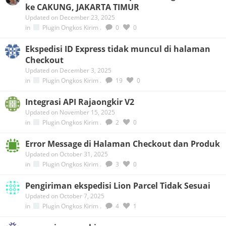
ke CAKUNG, JAKARTA TIMUR
Updated on December 23, 2025
in
Plugin Ongkos Kirim
.
0
0
Ekspedisi ID Express tidak muncul di halaman
Checkout
Updated on December 3, 2025
in
Plugin Ongkos Kirim
.
19
0
Integrasi API Rajaongkir V2
Updated on November 15, 2025
in
Plugin Ongkos Kirim
.
2
0
Error Message di Halaman Checkout dan Produk
Updated on October 31, 2025
in
Plugin Ongkos Kirim
.
3
0
Pengiriman ekspedisi Lion Parcel Tidak Sesuai
Updated on October 7, 2025
in
Plugin Ongkos Kirim
.
4
1