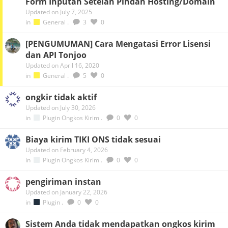
Form Inputan Setelah Pindah Hosting/Domain
Updated on July 7, 2025
in
General
.
3
0
[PENGUMUMAN] Cara Mengatasi Error Lisensi
dan API Tonjoo
Updated on April 16, 2020
in
General
.
5
0
ongkir tidak aktif
Updated on July 30, 2026
in
Plugin Ongkos Kirim
.
0
0
Biaya kirim TIKI ONS tidak sesuai
Updated on February 4, 2026
in
Plugin Ongkos Kirim
.
0
0
pengiriman instan
Updated on January 22, 2026
in
Plugin
.
0
0
Sistem Anda tidak mendapatkan ongkos kirim